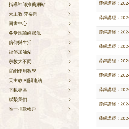
薛鐸講經：202
指導神師推薦網站
天主教‧梵蒂岡
薛鐸講經：202
圖書中心
薛鐸講經：202
各堂區讀經狀況
信仰與生活
薛鐸講經：2024
福傳加油站
薛鐸講經：202
宗教大不同
官網使用教學
薛鐸講經：202
天主教‧相關連結
薛鐸講經：202
下載專區
聯繫我們
薛鐸講經：20
唯一捐款帳戶
薛鐸講經：202