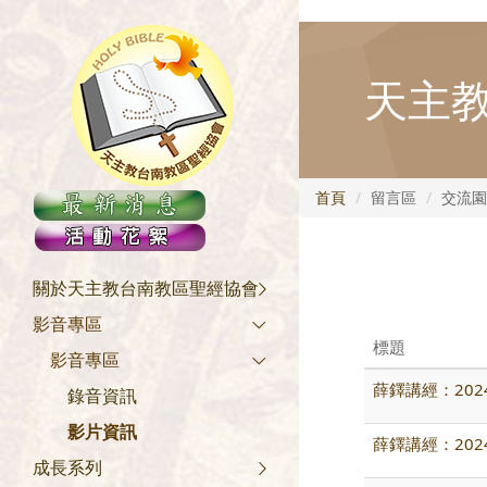
.asp lang="zn-TW">
天主
首頁
留言區
交流園
關於天主教台南教區聖經協會
影音專區
標題
影音專區
薛鐸講經：202
錄音資訊
影片資訊
薛鐸講經：202
成長系列