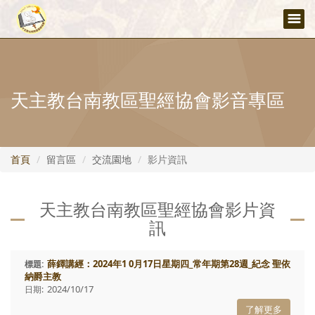
.asp lang="zn-TW">
天主教台南教區聖經協會影音專區
首頁
留言區
交流園地
影片資訊
天主教台南教區聖經協會影片資
訊
薛鐸講經：2024年1 0月17日星期四_常年期第28週_紀念 聖依
納爵主教
2024/10/17
了解更多