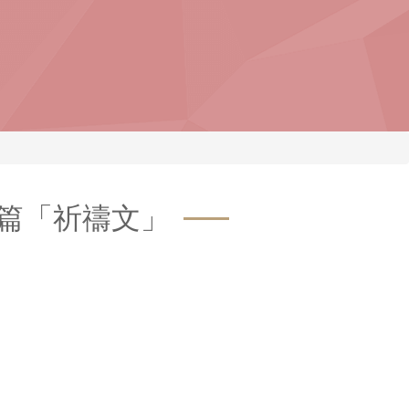
篇「祈禱文」