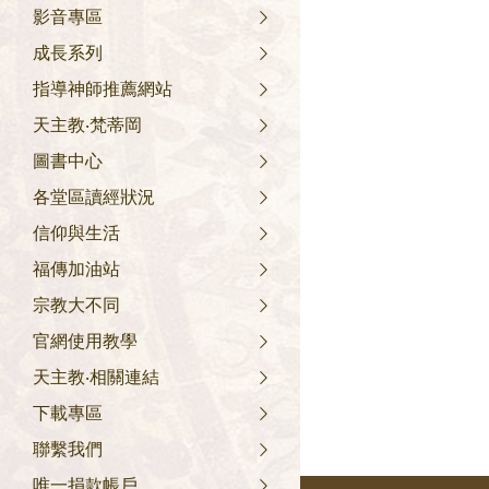
影音專區
成長系列
指導神師推薦網站
天主教‧梵蒂岡
圖書中心
各堂區讀經狀況
信仰與生活
福傳加油站
宗教大不同
官網使用教學
天主教‧相關連結
下載專區
聯繫我們
唯一捐款帳戶