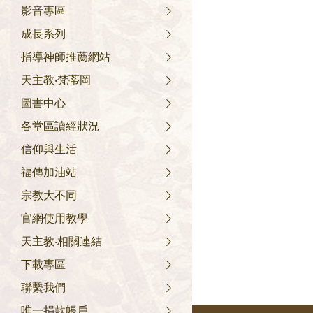
影音專區
成長系列
指導神師推薦網站
天主教‧梵蒂岡
圖書中心
各堂區讀經狀況
信仰與生活
福傳加油站
宗教大不同
官網使用教學
天主教‧相關連結
下載專區
聯繫我們
唯一捐款帳戶