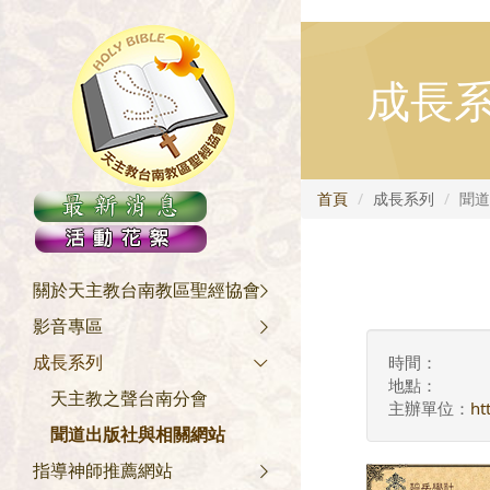
.asp lang="zn-TW">
成長
首頁
成長系列
聞道
關於天主教台南教區聖經協會
影音專區
成長系列
時間：
地點：
天主教之聲台南分會
主辦單位：
ht
聞道出版社與相關網站
指導神師推薦網站