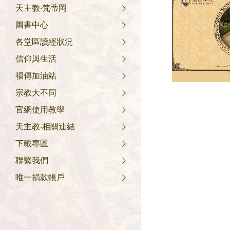
天主教‧梵蒂岡
圖書中心
各堂區讀經狀況
信仰與生活
福傳加油站
宗教大不同
官網使用教學
天主教‧相關連結
下載專區
聯繫我們
唯一捐款帳戶